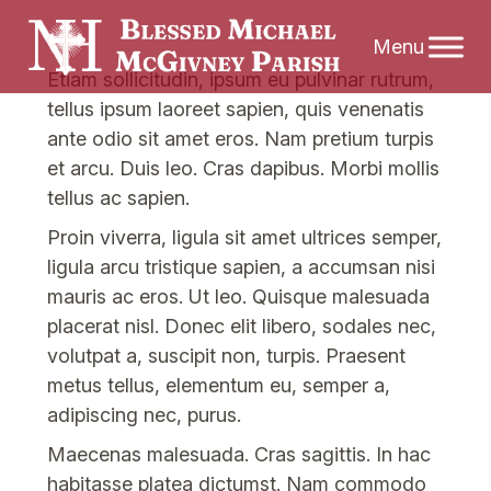
Skip
Etiam sollicitudin, ipsum eu pulvinar rutrum,
to
tellus ipsum laoreet sapien, quis venenatis
content
ante odio sit amet eros. Nam pretium turpis
et arcu. Duis leo. Cras dapibus. Morbi mollis
tellus ac sapien.
Proin viverra, ligula sit amet ultrices semper,
ligula arcu tristique sapien, a accumsan nisi
mauris ac eros. Ut leo. Quisque malesuada
placerat nisl. Donec elit libero, sodales nec,
volutpat a, suscipit non, turpis. Praesent
metus tellus, elementum eu, semper a,
adipiscing nec, purus.
Maecenas malesuada. Cras sagittis. In hac
habitasse platea dictumst. Nam commodo