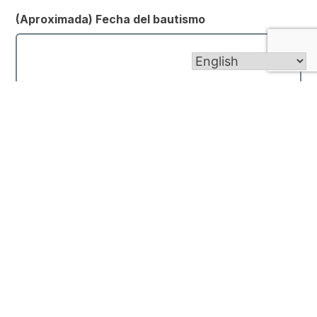
(Aproximada) Fecha del bautismo
Iglesia del Bautismo
(Aproximada) Fecha de Primera Comunión
Iglesia de Primera Comunión